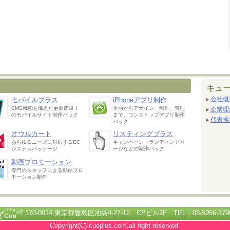
キュ
会社概
モバイルプラス
iPhoneアプリ制作
CMS機能を備えた更新簡単！
企画からデザイン、制作、管理
企業理
のモバイルサイト制作パック
まで。ワンストップアプリ制作
代表挨
パック
オウルカート
リスティングプラス
あらゆるニーズに対応するEC
キャンペーン・ランディングペ
システムパッケージ
ージなどの制作パック
動画プロモーション
専門のスタッフによる動画プロ
モーション制作
〒170-0014 東京都豊島区池袋4-27-12 CPビル2F TEL：03-5956-379
Copyright(C) cueplus.com,all right reserved.