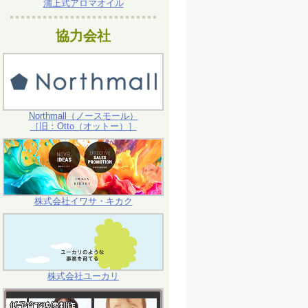
浦上式アロマオイル
協力会社
Northmall（ノースモール）
［旧：Otto（オットー）］
株式会社イワサ・キカク
株式会社ユーカリ