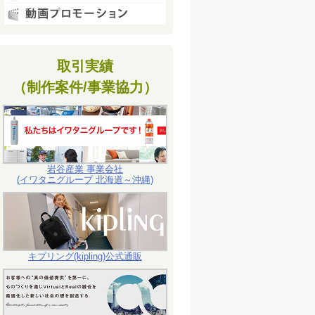
取引実績
（制作案件/事業協力）
岩谷産業 事業会社
(イワタニグループ 北海道～沖縄)
キプリング(kipling)公式通販