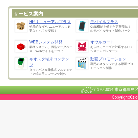
サービス案内
HPリニューアルプラス
モバイルプラス
効果的なHPリニューアルに必
CMS機能を備えた更新簡単！
要なすべてを凝縮！
のモバイルサイト制作パック
WEBシステム開発
オウルカート
業務システム、商品データベー
あらゆるニーズに対応するEC
ス、Webサイトを一つに
システムパッケージ
キオスク端末コンテン
動画プロモーション
専門のスタッフによる動画プロ
ツ
モーション制作
タッチパネル操作式マルチメデ
ィア端末用コンテンツ制作
〒170-0014 東京都豊島区池
Copyright(C) c